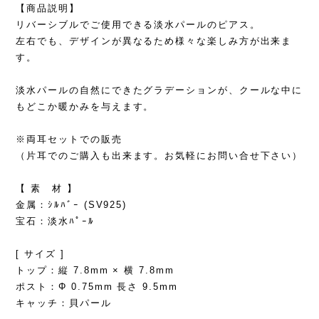
【商品説明】
リバーシブルでご使用できる淡水パールのピアス。
左右でも、デザインが異なるため様々な楽しみ方が出来ま
す。
淡水パールの自然にできたグラデーションが、クールな中に
もどこか暖かみを与えます。
※両耳セットでの販売
（片耳でのご購入も出来ます。お気軽にお問い合せ下さい）
【 素 材 】
金属：ｼﾙﾊﾞｰ (SV925)
宝石：淡水ﾊﾟｰﾙ
[ サイズ ]
トップ：縦 7.8mm × 横 7.8mm
ポスト：Φ 0.75mm 長さ 9.5mm
キャッチ：貝パール