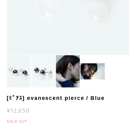
[ﾋﾟｱｽ] evanescent pierce / Blue
¥12,650
SOLD OUT