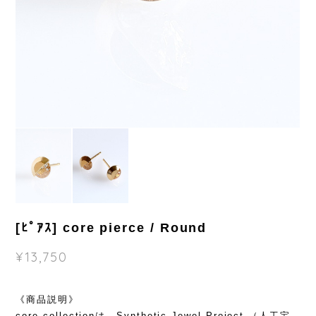
[ﾋﾟｱｽ] core pierce / Round
¥13,750
《商品説明》
core collectionは、Synthetic Jewel Project （人工宝